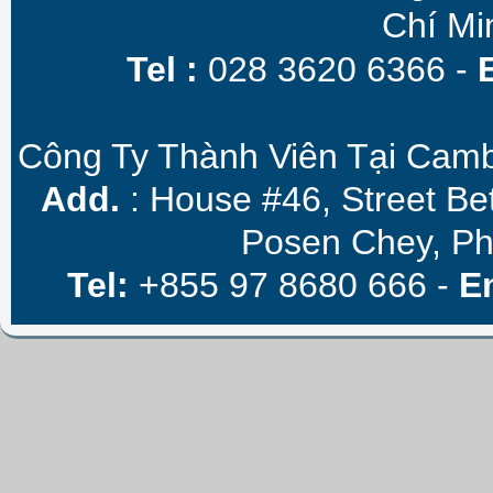
Chí Mi
Tel :
028 3620 6366 -
Công Ty Thành Viên Tại Camb
Add.
: House #46, Street B
Posen Chey, P
Tel:
+855 97 8680 666 -
E