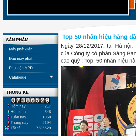
Top 50 nhãn hiệu hàng đ
SẢN PHẨM
Ngày 28/12/2017, tại Hà nội
Máy phát điện
của Công ty cổ phần Sáng Ban
Đầu máy phát
cao quý : Top 50 nhãn hiệu hà
Phụ kiện MPĐ
Catalogue
THỐNG KÊ
Hôm nay
217
Hôm qua
348
Tuần này
1368
Tháng này
2194
Tất cả
7386529