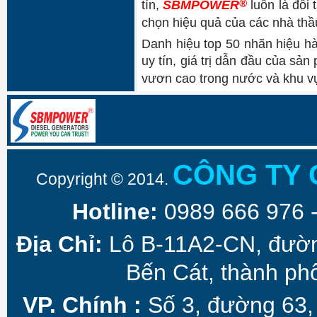
®
tín,
SBMPOWER
luôn là đối t
chọn hiệu quả của các nhà thầ
Danh hiệu top 50 nhãn hiệu h
uy tín, giá trị dẫn đầu của sả
vươn cao trong nước và khu v
CÔNG TY 
Copyright © 2014.
Hotline:
0989 666 976 
Địa Chỉ:
Lô B-11A2-CN, đườ
Bến Cát, thành ph
VP. Chính :
Số 3, đường 63,