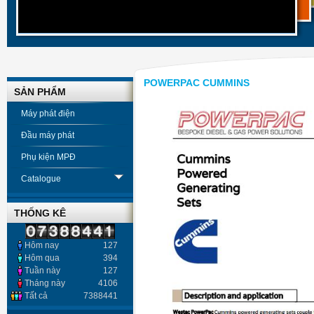
POWERPAC CUMMINS
SẢN PHẨM
Máy phát điện
Đầu máy phát
Phụ kiện MPĐ
Catalogue
THỐNG KÊ
Hôm nay
127
Hôm qua
394
Tuần này
127
Tháng này
4106
Tất cả
7388441