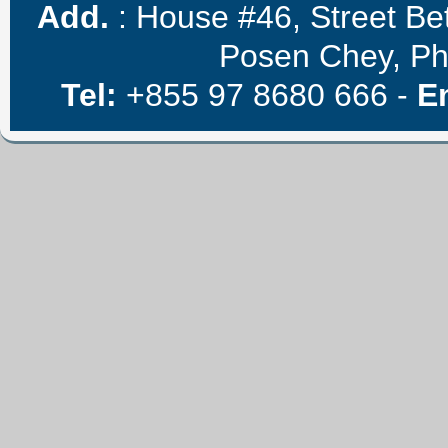
Add.
: House #46, Street B
Posen Chey, P
Tel:
+855 97 8680 666 -
E